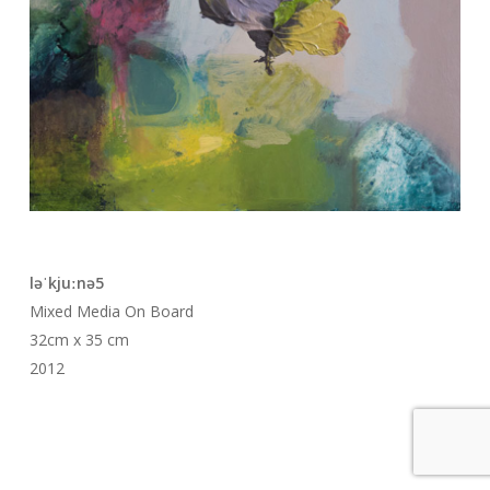
ləˈkjuːnə5
Mixed Media On Board
32cm x 35 cm
2012